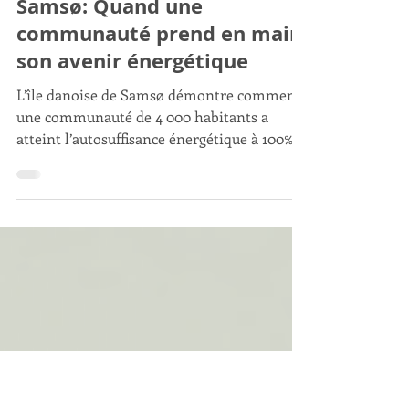
Javier Trespalacios
16 sept. 2025
6 min de lecture
Javier Trespalacios
Samsø: Quand une
communauté prend en main
son avenir énergétique
L’île danoise de Samsø démontre comment
une communauté de 4 000 habitants a
atteint l’autosuffisance énergétique à 100%
renouvelable grâce à la participation
citoyenne.