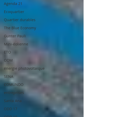
Agenda 21
Ecoquartier
Quartier durables
The Blue Economy
Gunter Pauli
Mini-éolienne
ETO
ODM
énergie photovoltaïque
SENA
COMUNDO
entreprises
Santa Ana
ODD 17
ODD 10