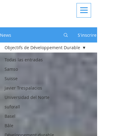
News
S'inscrire
Objectifs de Développement Durable
Todas las entradas
Samso
Suisse
Javier Trespalacios
Universidad del Norte
suforall
Basel
Bâle
Développement durable