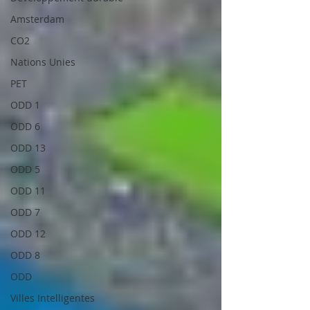
Amsterdam
CO2
Nations Unies
PET
ODD 1
ODD 6
ODD 13
ODD 5
ODD 11
ODD 7
ODD 12
ODD 8
ODD
Villes Intelligentes