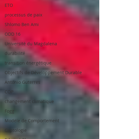
ETO
processus de paix
Shlomo Ben Ami
ODD 16
Université du Magdalena
durabilité
transition énergétique
Objectifs de Développement Durable
António Guterres
COP
changement climatique
Fogg
Modèle de Comportement
Captologie