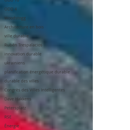
ODD 4
Woodstogg
Architecture en bois
ville durable
Rubén Trespalacios
innovation durable
ukrainiens
planification énergétique durable
durable des villes
Congrès des Villes Intelligentes
Dave Hakkens
Petersplatz
RSE
Énergie