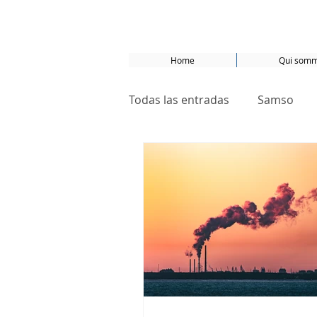
Home
Qui somm
Todas las entradas
Samso
Universidad del Norte
su
Amsterdam
CO2
Nat
ODD 5
ODD 11
ODD