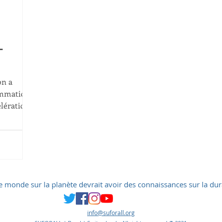
a 21
Ecoquartier
Quartier durables
-
r Pauli
Mini-éolienne
ETO
ODM
on a
ommation
élération
e monde sur la planète devrait avoir des connaissances sur la dur
info@suforall.org