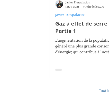
Javier Trespalacios
Villes Intelligentes
Agend
1 nov. 2021
7 min de lecture
Javier Trespalacios
Gaz à effet de serre 
The Blue Economy
Gunte
Partie 1
L'augmentation de la populati
généré une plus grande cons
d'énergie; qui contribue à l'acc
du changement climatique.
Tout l