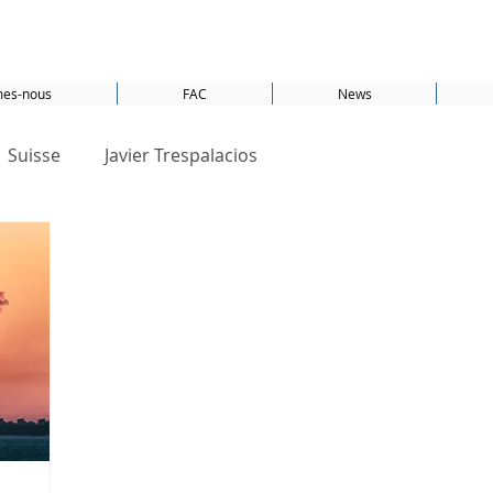
es-nous
FAC
News
Suisse
Javier Trespalacios
forall
Basel
Bâle
Développement durable
ions Unies
PET
ODD 1
ODD 6
ODD 13
 7
ODD 12
ODD 8
ODD