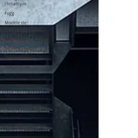
climatique
Fogg
Modèle de
Comportement
Captologie
Edward Glaeser
Trespalacios
Trespalacios