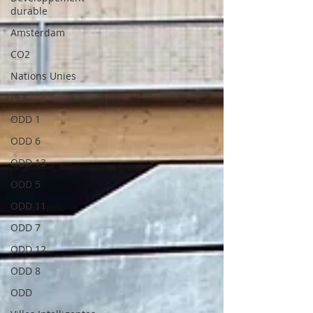
durable
Amsterdam
CO2
Nations Unies
PET
ODD 1
ODD 6
ODD 13
ODD 5
ODD 11
ODD 7
ODD 12
ODD 8
ODD