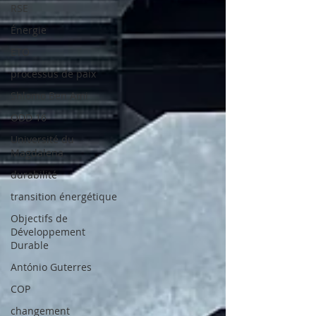
RSE
Énergie
ETO
processus de paix
Shlomo Ben Ami
ODD 16
Université du
Magdalena
durabilité
transition énergétique
Objectifs de
Développement
Durable
António Guterres
COP
changement