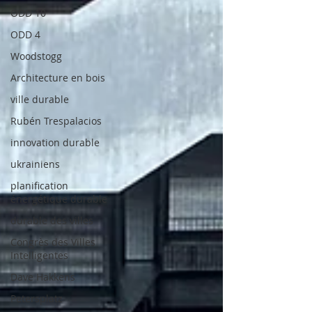
ODD 10
ODD 4
Woodstogg
Architecture en bois
ville durable
Rubén Trespalacios
innovation durable
ukrainiens
planification
énergétique durable
durable des villes
Congrès des Villes
Intelligentes
Dave Hakkens
Petersplatz