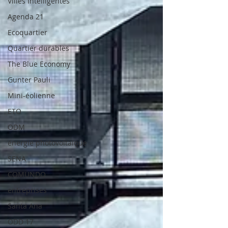
Villes Intelligentes
Agenda 21
Ecoquartier
Quartier durables
The Blue Economy
Gunter Pauli
Mini-éolienne
ETO
ODM
énergie photovoltaïque
SENA
COMUNDO
entreprises
Santa Ana
ODD 17