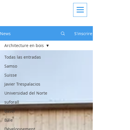
News
S'inscrire
Architecture en bois
Todas las entradas
Samso
Suisse
Javier Trespalacios
Universidad del Norte
suforall
Basel
Bâle
Développement