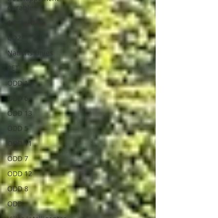
durable
Amsterdam
CO2
Nations Unies
PET
ODD 1
ODD 6
ODD 13
ODD 5
ODD 11
ODD 7
ODD 12
ODD 8
ODD