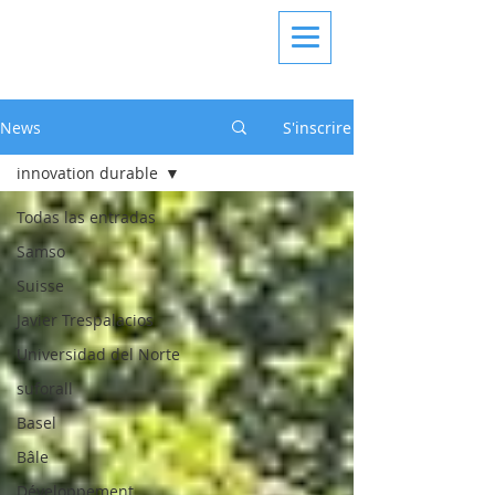
News
S'inscrire
innovation durable
Todas las entradas
Samso
Suisse
Javier Trespalacios
Universidad del Norte
suforall
Basel
Bâle
Développement