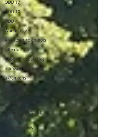
ODD 17
ODD 10
ODD 4
Woodstogg
Architecture en bois
ville durable
Rubén Trespalacios
innovation durable
ukrainiens
planification
énergétique durable
durable des villes
Congrès des Villes
Intelligentes
Dave Hakkens
Petersplatz