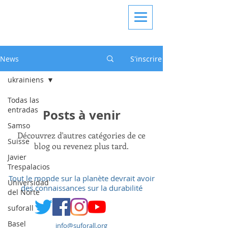
News
S'inscrire
ukrainiens
Todas las
entradas
Posts à venir
Samso
Découvrez d'autres catégories de ce
Suisse
blog ou revenez plus tard.
Javier
Trespalacios
Tout le monde sur la planète devrait avoir
Universidad
des connaissances sur la durabilité
del Norte
suforall
Basel
info@suforall.org