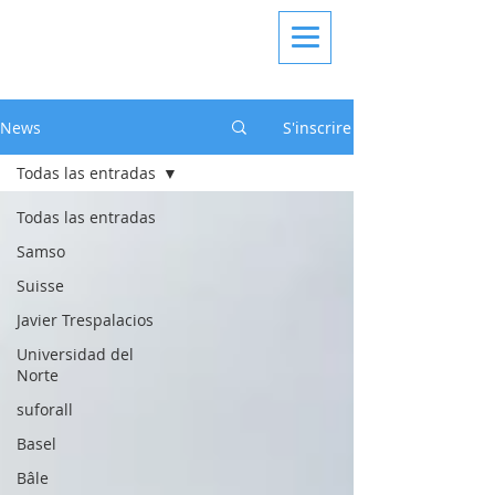
News
S'inscrire
Todas las entradas
Todas las entradas
Samso
Suisse
Javier Trespalacios
Universidad del
Norte
suforall
Basel
Bâle