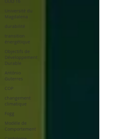
ODD 16
Université du
Magdalena
durabilité
transition
énergétique
Objectifs de
Développement
Durable
António
Guterres
COP
changement
climatique
Fogg
Modèle de
Comportement
Captologie