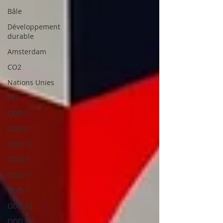
Bâle
Développement
durable
Amsterdam
CO2
Nations Unies
PET
ODD 1
ODD 6
ODD 13
ODD 5
ODD 11
ODD 7
ODD 12
ODD 8