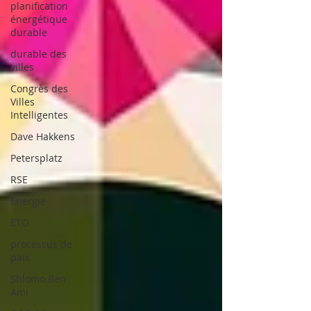
planification
énergétique
durable
durable des
villes
Congrès des
Villes
Intelligentes
Dave Hakkens
Petersplatz
RSE
Énergie
ETO
processus de
paix
Shlomo Ben
Ami