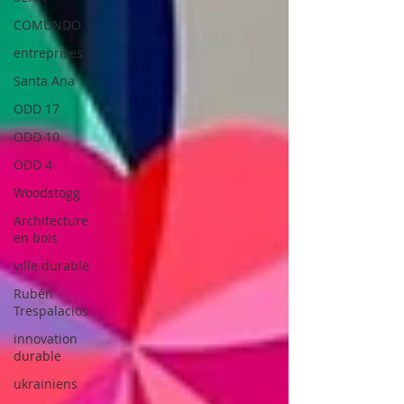
COMUNDO
entreprises
Santa Ana
ODD 17
ODD 10
ODD 4
Woodstogg
Architecture
en bois
ville durable
Rubén
Trespalacios
innovation
durable
ukrainiens