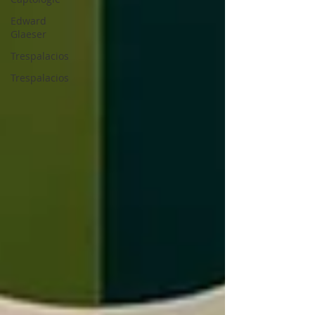
Edward
Glaeser
Trespalacios
Trespalacios