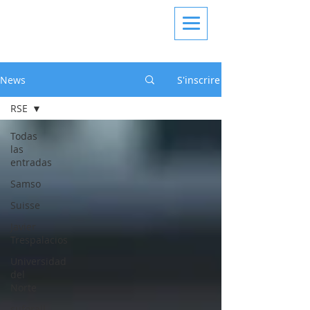
News
S'inscrire
RSE
Todas
las
entradas
Samso
Suisse
Javier
Trespalacios
Universidad
del
Norte
suforall