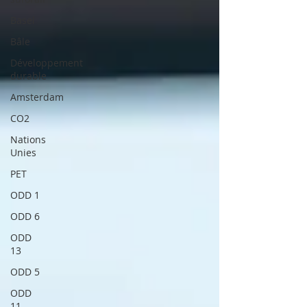
Basel
Bâle
Développement
durable
Amsterdam
CO2
Nations
Unies
PET
ODD 1
ODD 6
ODD
13
ODD 5
ODD
11