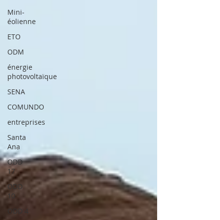
Mini-
éolienne
ETO
ODM
énergie
photovoltaïque
SENA
COMUNDO
entreprises
Santa
Ana
ODD
17
ODD
10
ODD 4