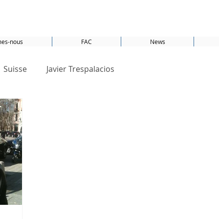
es-nous
FAC
News
Suisse
Javier Trespalacios
forall
Basel
Bâle
Développement durable
ions Unies
PET
ODD 1
ODD 6
ODD 13
 7
ODD 12
ODD 8
ODD