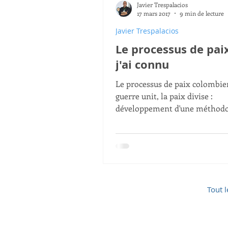
Javier Trespalacios
Villes Intelligentes
Agend
17 mars 2017
9 min de lecture
Javier Trespalacios
Le processus de pai
The Blue Economy
Gunte
j'ai connu
Le processus de paix colombien
guerre unit, la paix divise :
développement d'une méthodo
pour résoudre les futurs confli
mondiaux.
Tout l