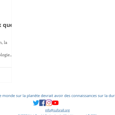
a 21
Ecoquartier
Quartier durables
x que
r Pauli
Mini-éolienne
ETO
ODM
, la
logie
ts
e monde sur la planète devrait avoir des connaissances sur la dur
info@suforall.org