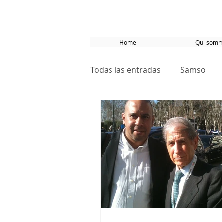
Home
Qui somm
Todas las entradas
Samso
Universidad del Norte
su
Amsterdam
CO2
Nat
ODD 5
ODD 11
ODD