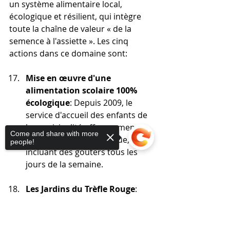
un système alimentaire local, 
écologique et résilient, qui intègre 
toute la chaîne de valeur « de la 
semence à l'assiette ». Les cinq 
actions dans ce domaine sont:
Mise en œuvre d'une 
alimentation scolaire 100% 
écologique
: Depuis 2009, le 
service d'accueil des enfants de 
la municipalité offre un menu 
Come and share with more
complètement écologique, 
people!
incluant des goûters tous les 
jours de la semaine.
Les Jardins du Trèfle Rouge
: 
Inaugurés en 2011 sur 8 
hectares cédés par la Mairie et 
Sorry, the checkout page does not
intégrés au réseau Cocagne [21], 
support sharing
Copied to clipboard