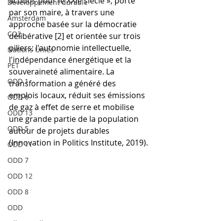
actions pour le XXIe siècle », porté 
Développement durable
par son maire, à travers une 
Amsterdam
approche basée sur la démocratie 
CO2
délibérative [2] et orientée sur trois 
piliers: l'autonomie intellectuelle, 
Nations Unies
l'indépendance énergétique et la 
PET
souveraineté alimentaire. La 
ODD 1
transformation a généré des 
emplois locaux, réduit ses émissions 
ODD 6
de gaz à effet de serre et mobilise 
ODD 13
une grande partie de la population 
ODD 5
autour de projets durables 
(Innovation in Politics Institute, 2019).
ODD 11
ODD 7
ODD 12
ODD 8
ODD