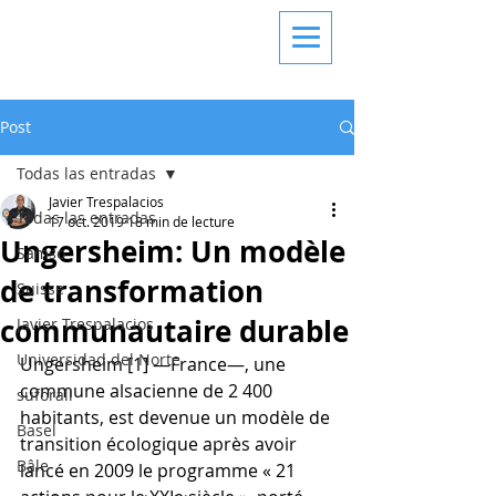
Post
Todas las entradas
Javier Trespalacios
Todas las entradas
17 oct. 2019
18 min de lecture
Ungersheim: Un modèle
Samso
de transformation
Suisse
communautaire durable
Javier Trespalacios
Universidad del Norte
Ungersheim [1] —France—, une 
commune alsacienne de 2 400 
suforall
habitants, est devenue un modèle de 
Basel
transition écologique après avoir 
Bâle
lancé en 2009 le programme « 21 