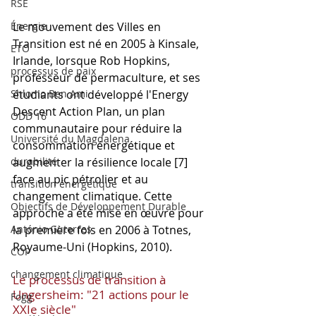
RSE
Énergie
Le mouvement des Villes en 
Transition est né en 2005 à Kinsale, 
ETO
Irlande, lorsque Rob Hopkins, 
processus de paix
professeur de permaculture, et ses 
Shlomo Ben Ami
étudiants ont développé l'Energy 
Descent Action Plan, un plan 
ODD 16
communautaire pour réduire la 
Université du Magdalena
consommation énergétique et 
durabilité
augmenter la résilience locale [7] 
face au pic pétrolier et au 
transition énergétique
changement climatique. Cette 
Objectifs de Développement Durable
approche a été mise en œuvre pour 
António Guterres
la première fois en 2006 à Totnes, 
Royaume-Uni (Hopkins, 2010).
COP
changement climatique
Le processus de transition à 
Ungersheim: "21 actions pour le 
Fogg
XXIe siècle"