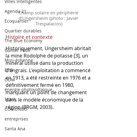
Villes Intelligentes
Agenda 21
Champ solaire en périphérie 
d’Ungersheim (photo : Javier 
Ecoquartier
Trespalacios)
Quartier durables
Histoire et contexte
The Blue Economy
Historiquement, Ungersheim abritait 
Gunter Pauli
la mine Rodolphe de potasse [3], un 
Mini-éolienne
minéral utilisé dans la production 
d'engrais. L'exploitation a commencé 
ETO
en 1913, a été restreinte en 1976 et a 
ODM
définitivement fermé en 1980, 
énergie photovoltaïque
marquant un point de changement 
dans le modèle économique de la 
SENA
région (BRGM, 2003).
COMUNDO
entreprises
Santa Ana