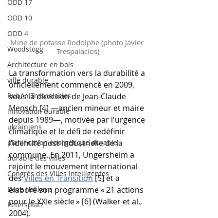
ODD 17
ODD 10
ODD 4
Mine de potasse Rodolphe (photo Javier 
Woodstogg
Trespalacios)
Architecture en bois
La transformation vers la durabilité a 
ville durable
officiellement commencé en 2009, 
Rubén Trespalacios
sous la direction de Jean-Claude 
Mensch [4] —ancien mineur et maire 
innovation durable
depuis 1989—, motivée par l'urgence 
ukrainiens
climatique et le défi de redéfinir 
planification énergétique durable
l'identité post-industrielle de la 
commune. En 2011, Ungersheim a 
durable des villes
rejoint le mouvement international 
Congrès des Villes Intelligentes
des 
Villes en Transition
 [5] et a 
Dave Hakkens
élaboré son programme « 21 actions 
pour le XXIe siècle » [6] (Walker et al., 
Petersplatz
2004).