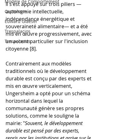
Modèle de Comportement
Il s'est appuyé sur trois piliers —
autonomie intellectuelle, 
Captologie
indépendance énergétique et 
Edward Glaeser
souveraineté alimentaire— et a été 
Trespalacios
mis en œuvre progressivement, avec 
un accent particulier sur l'inclusion 
Trespalacios
citoyenne [8].
Contrairement aux modèles 
traditionnels où le développement 
durable est conçu par des experts et 
mis en œuvre verticalement, 
Ungersheim a opté pour un schéma 
horizontal dans lequel la 
communauté génère ses propres 
solutions, comme le souligne la 
mairie: "
Souvent, le développement 
durable est pensé par des experts, 
repris par les institutions et arrive sur le 