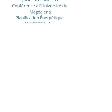
Conférence à l'Université du 
Magdalena
Planification Énergétique 
Territoriale - PET
Université du Magdalena : futurs 
énergétiques dans les villes
Mots-clés :
Javier Trespalacios
Bâle
Suforall
développement durable
Basel
Changement climatique
Objectifs de développement durable
ETO
PET
ODD 7
Energie
Planification Énergétique Territoriale
Javier Trespalacios
Basel
Bâle