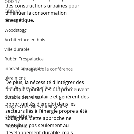
ODD 17
des constructions urbaines pour 
ODD 10
diminuer la consommation 
énergétique.
ODD 4
Woodstogg
Architecture en bois
ville durable
Rubén Trespalacios
innovation durable
Images de la conférence
ukrainiens
De plus, la nécessité d'intégrer des 
planification énergétique durable
politiques publiques qui promeuvent 
l'économie circulaire et génèrent des 
durable des villes
opportunités d'emploi dans les 
Congrès des Villes Intelligentes
secteurs liés à l'énergie propre a été 
Dave Hakkens
soulignée. Cette approche ne 
contribue pas seulement au 
Petersplatz
développement durable, mais 