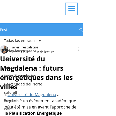
Post
Todas las entradas
Javier Trespalacios
Todas las entradas
17 août 2016
1 min de lecture
Université du
Samso
Magdalena : futurs
Suisse
énergétiques dans les
Javier Trespalacios
Universidad del Norte
villes
suforall
L'
Université du Magdalena
 a 
organisé un événement académique 
Basel
où a été mise en avant l'approche de 
Bâle
la 
Planification Énergétique 