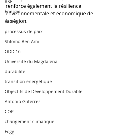
RSE
renforce également la résilience 
Énergie
environnementale et économique de 
la région.
ETO
processus de paix
Shlomo Ben Ami
ODD 16
Université du Magdalena
durabilité
transition énergétique
Objectifs de Développement Durable
António Guterres
COP
changement climatique
Fogg