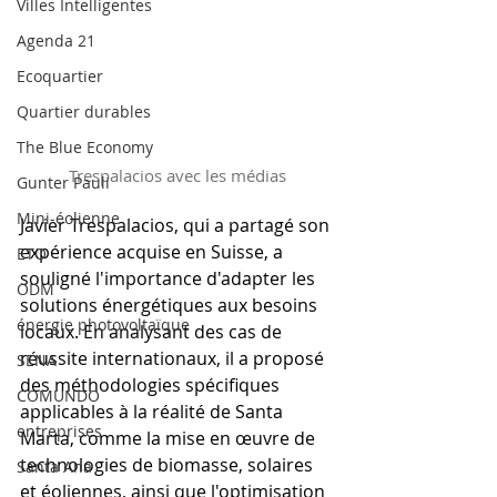
Villes Intelligentes
Agenda 21
Ecoquartier
Quartier durables
The Blue Economy
Trespalacios avec les médias
Gunter Pauli
Mini-éolienne
Javier Trespalacios, qui a partagé son 
expérience acquise en Suisse, a 
ETO
souligné l'importance d'adapter les 
ODM
solutions énergétiques aux besoins 
énergie photovoltaïque
locaux. En analysant des cas de 
réussite internationaux, il a proposé 
SENA
des méthodologies spécifiques 
COMUNDO
applicables à la réalité de Santa 
entreprises
Marta, comme la mise en œuvre de 
technologies de biomasse, solaires 
Santa Ana
et éoliennes, ainsi que l'optimisation 