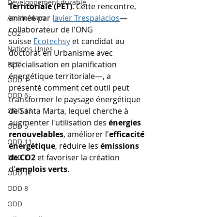
Développement durable
Territoriale (PET)
. Cette rencontre, 
animée par 
Javier Trespalacios
—
Amsterdam
collaborateur de l'ONG 
CO2
suisse 
Ecotechsy
 et candidat au 
Nations Unies
doctorat en Urbanisme avec 
spécialisation en planification 
PET
énergétique territoriale—, a 
ODD 1
présenté comment cet outil peut 
ODD 6
transformer le paysage énergétique 
de Santa Marta, lequel cherche à 
ODD 13
augmenter l'utilisation des 
énergies 
ODD 5
renouvelables
, améliorer l'
efficacité 
ODD 11
énergétique
, réduire les 
émissions 
de CO2
 et favoriser la création 
ODD 7
d'
emplois verts
.
ODD 12
ODD 8
ODD