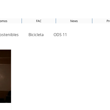
somos
FAC
News
Pr
ostenibles
Bicicleta
ODS 11
os
Marketing Verde
Cambio climático
S 17
PET
Javier Trespalacios
ODS 1
ecobarrios
ODS 16
ODS 7
ODS 5