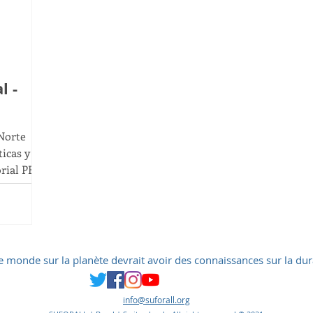
CO2
ODS 4
Conferencia
ODS 2
ODS 8
ODS 12
l -
odos
 Norte
icas y
orial PET
e monde sur la planète devrait avoir des connaissances sur la dur
info@suforall.org