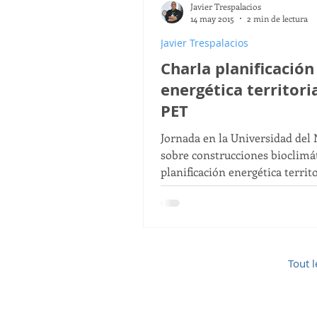
Javier Trespalacios
ODS
ODS 6
ODS 13
14 may 2015
2 min de lectura
Javier Trespalacios
Charla planificación
ODS 15
Paulo Carrillo
energética territoria
PET
Desarrollo Sostenible para T
Jornada en la Universidad del
sobre construcciones bioclimát
planificación energética territ
para un futuro sostenible
Tout l