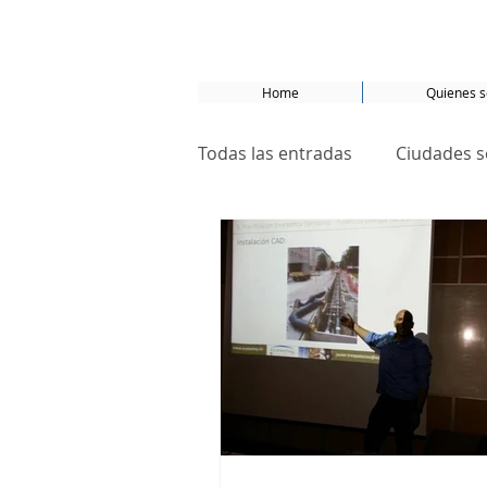
Home
Quienes 
Todas las entradas
Ciudades s
La ciudad que no ama los aut
Desarrollo sostenible
OD
Basel
Bâle
suforall