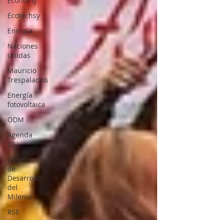
Economy
Ecotechsy
Energía
Naciones
Unidas
Mauricio
Trespalacios
Energía
fotovoltaica
ODM
Agenda
21
Objetivos
de
Desarrollo
del
Milenio
RSE