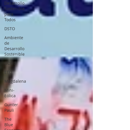
Desarrollo
Sostenible
para
Todos
DSTO
Ambiente
de
Desarrollo
Sostenible
ODS 3
ETO
Magdalena
Mini-
Eólica
Gunter
Pauli
The
Blue