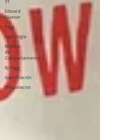
3T
Edward
Glaeser
Fogg
captología
Modelo
de
Comportamiento
BJ Fogg
Gamificación
Trespalacios