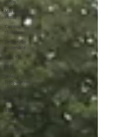
autos
Marketing
Verde
Cambio
climático
Desarrollo
sostenible
ODS 17
PET
Javier
Trespalacios
ODS 1
Basel
Bâle
suforall
ecobarrios