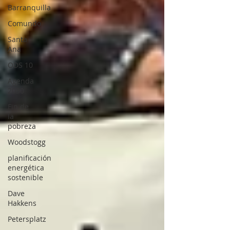
Barranquilla
Comundo
Santa
Ana
ODS 10
Agenda
2030
Fin de
la
pobreza
Woodstogg
planificación
energética
sostenible
Dave
Hakkens
Petersplatz