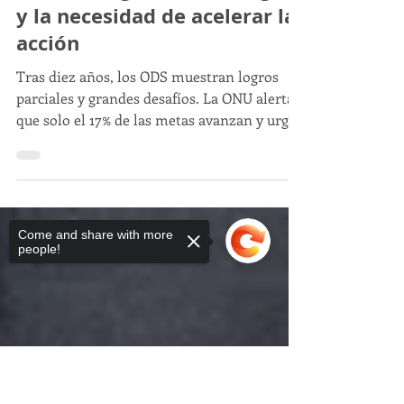
Javier Trespalacios
Una década de los ODS: Un
balance urgente entre logros
y la necesidad de acelerar la
acción
Tras diez años, los ODS muestran logros
parciales y grandes desafíos. La ONU alerta
que solo el 17% de las metas avanzan y urge
Come and share with more
intensificar la acción mundial.
people!
Sorry, the checkout page does not
support sharing
Copied to clipboard