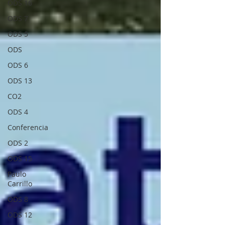
ODS 16
ODS 7
ODS 5
ODS
ODS 6
ODS 13
CO2
ODS 4
Conferencia
ODS 2
ODS 15
Paulo
Carrillo
ODS 8
ODS 12