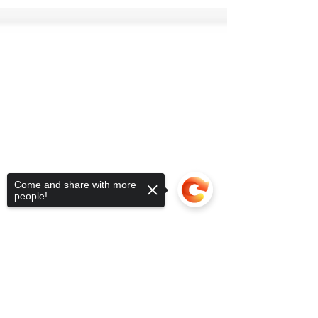
todo el mundo, pagan las luces una hora.
Come and share with more
people!
Sorry, the checkout page does not
support sharing
Copied to clipboard