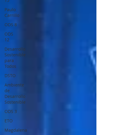
15
Paulo
Carrillo
ODS 8
ODS
12
Desarrollo
Sostenible
para
Todos
DSTO
Ambiente
de
Desarrollo
Sostenible
ODS 3
ETO
Magdalena