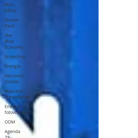
Mini-
Eólica
Gunter
Pauli
The
Blue
Economy
Ecotechsy
Energía
Naciones
Unidas
Mauricio
Trespalacios
Energía
fotovoltaica
ODM
Agenda
21