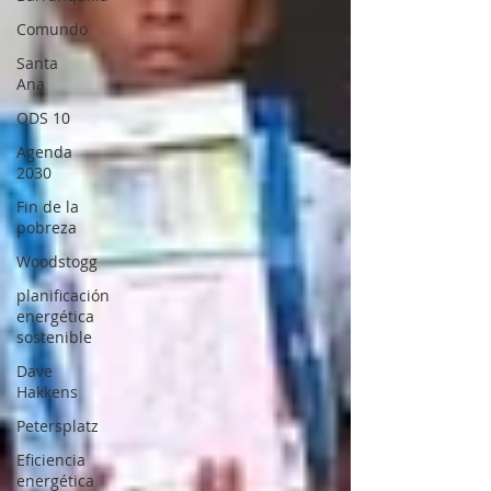
Comundo
Santa
Ana
ODS 10
Agenda
2030
Fin de la
pobreza
Woodstogg
planificación
energética
sostenible
Dave
Hakkens
Petersplatz
Eficiencia
energética