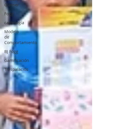
Glaeser
Fogg
captología
Modelo
de
Comportamiento
BJ Fogg
Gamificación
Trespalacios