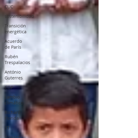
CUC
sostenibilidad
Transición
energética
Acuerdo
de París
Rubén
Trespalacios
António
Guterres
COP
cambio
climático
Richard
Florida
3T
Edward