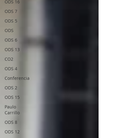
ODS 16
ODS 7
ODS 5
ODS
ODS 6
ODS 13
CO2
ODS 4
Conferencia
ODS 2
ODS 15
Paulo
Carrillo
ODS 8
ODS 12