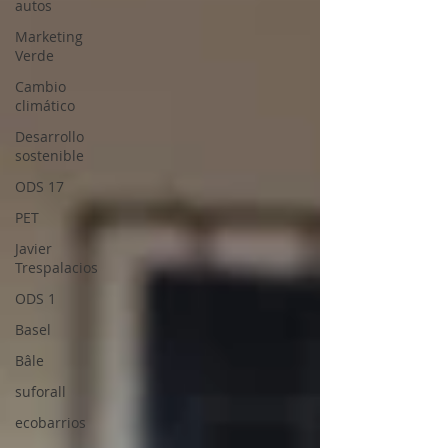
autos
Marketing
Verde
Cambio
climático
Desarrollo
sostenible
ODS 17
PET
Javier
Trespalacios
ODS 1
Basel
Bâle
suforall
ecobarrios