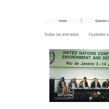
Home
Quienes 
Todas las entradas
Ciudades s
La ciudad que no ama los aut
Desarrollo sostenible
OD
Basel
Bâle
suforall