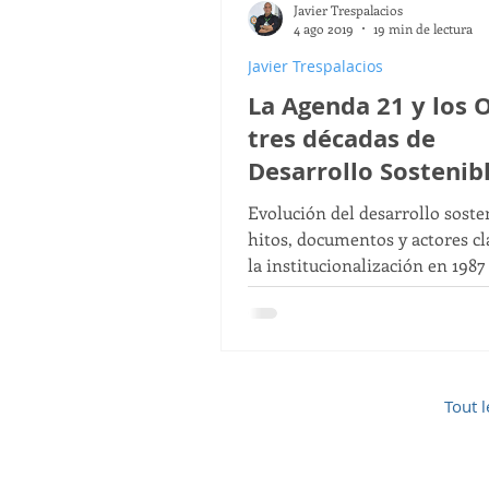
Javier Trespalacios
ODS
ODS 6
ODS 13
4 ago 2019
19 min de lectura
Javier Trespalacios
La Agenda 21 y los
ODS 15
Paulo Carrillo
tres décadas de
Desarrollo Sostenib
Desarrollo Sostenible para T
1987-2015
Evolución del desarrollo soste
hitos, documentos y actores cl
la institucionalización en 1987
evaluación de los ODM en 2015
Tout l