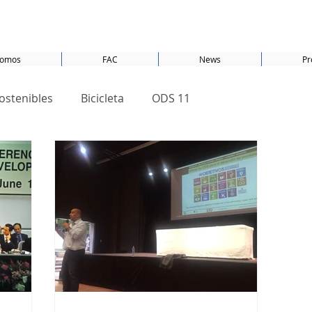
somos
FAC
News
Pr
ostenibles
Bicicleta
ODS 11
os
Marketing Verde
Cambio climático
S 17
PET
Javier Trespalacios
ODS 1
ecobarrios
ODS 16
ODS 7
ODS 5