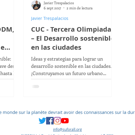
Javier Trespalacios
CO2
ODS 4
Conferencia
ODS 2
6 sept 2017
2 min de lectura
Javier Trespalacios
 ODM,
CUC - Tercera Olimpiadas
ODS 8
ODS 12
– El Desarrollo sostenible
le
en las ciudades
odos
nible:
Ideas y estrategias para lograr un
ave desde
desarrollo sostenible en las ciudades.
 hasta la
¡Construyamos un futuro urbano
.
responsable!
e monde sur la planète devrait avoir des connaissances sur la dur
info@suforall.org