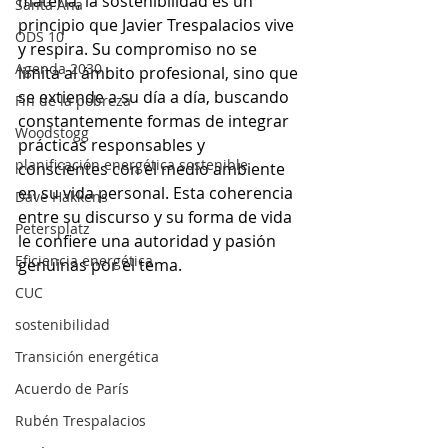
materia, la sostenibilidad es un 
Santa Ana
principio que Javier Trespalacios vive 
ODS 10
y respira. Su compromiso no se 
Agenda 2030
limita al ámbito profesional, sino que 
se extiende a su día a día, buscando 
Fin de la pobreza
constantemente formas de integrar 
Woodstogg
prácticas responsables y 
planificación energética sostenible
conscientes con el medio ambiente 
en su vida personal. Esta coherencia 
Dave Hakkens
entre su discurso y su forma de vida 
Petersplatz
le confiere una autoridad y pasión 
Eficiencia energética
genuinas por el tema.
CUC
sostenibilidad
Transición energética
Acuerdo de París
Rubén Trespalacios