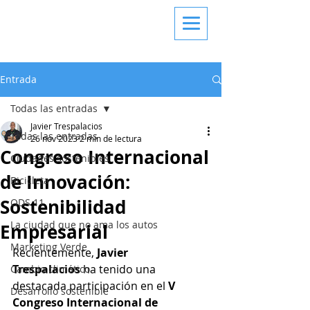
Entrada
Todas las entradas
Javier Trespalacios
Todas las entradas
26 nov 2023
2 min de lectura
Congreso Internacional
Ciudades sostenibles
de Innovación:
Bicicleta
Sostenibilidad
ODS 11
La ciudad que no ama los autos
Empresarial
Marketing Verde
Recientemente, 
Javier 
Trespalacios
 ha tenido una 
Cambio climático
destacada participación en el 
V 
Desarrollo sostenible
Congreso Internacional de 