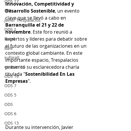
ODS 17
Innovación, Competitividad y 
Desarrollo Sostenible
, un evento 
PET
clave que se llevó a cabo en 
Javier Trespalacios
Barranquilla el 21 y 22 de 
ODS 1
noviembre
. Este foro reunió a 
expertos y líderes para debatir sobre 
Basel
el futuro de las organizaciones en un 
Bâle
contexto global cambiante. En este 
suforall
importante espacio, Trespalacios 
presentó su esclarecedora charla 
ecobarrios
titulada "
Sostenibilidad En Las 
ODS 16
Empresas
".
ODS 7
ODS 5
ODS
ODS 6
ODS 13
Durante su intervención, Javier 