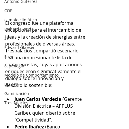
António Guterres
COP
cambio climático
El congreso fue una plataforma 
Richard Florida
excepcional para el intercambio de 
ideas y la creación de sinergias entre 
3T
profesionales de diversas áreas. 
Edward Glaeser
Trespalacios compartió escenario 
Fogg
con una impresionante lista de 
conferencistas, cuyas aportaciones 
captología
enriquecieron significativamente el 
Modelo de Comportamiento
diálogo sobre innovación y 
BJ Fogg
desarrollo sostenible:
Gamificación
Juan Carlos Verdecia
 (Gerente 
Trespalacios
División Eléctrica – APPLUS 
Caribe), quien disertó sobre 
"Competitividad".
Pedro Ibañez
 (Banco 