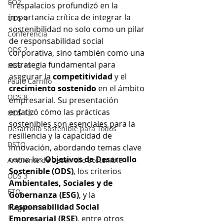
CO2
Trespalacios profundizó en la 
importancia crítica de integrar la 
ODS 4
sostenibilidad no solo como un pilar 
Conferencia
de responsabilidad social 
ODS 2
corporativa, sino también como una 
estrategia fundamental para 
ODS 15
asegurar la 
competitividad
 y el 
Paulo Carrillo
crecimiento sostenido
 en el ámbito 
ODS 8
empresarial. Su presentación 
enfatizó cómo las prácticas 
ODS 12
sostenibles son esenciales para la 
Desarrollo Sostenible para Todos
resiliencia y la capacidad de 
DSTO
innovación, abordando temas clave 
como los 
Objetivos de Desarrollo 
Ambiente de Desarrollo Sostenible
Sostenible (ODS)
, los criterios 
ODS 3
Ambientales, Sociales y de 
ETO
Gobernanza (ESG)
, y la 
Responsabilidad Social 
Magdalena
Empresarial (RSE)
, entre otros 