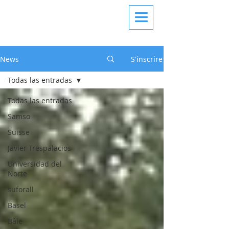
News
S'inscrire
Todas las entradas
Todas las entradas
Samso
Suisse
Javier Trespalacios
Universidad del
Norte
suforall
Basel
Bâle