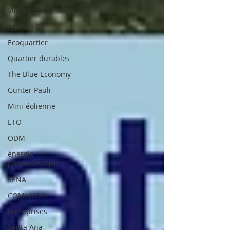
Villes Intelligentes
Agenda 21
Ecoquartier
Quartier durables
The Blue Economy
Gunter Pauli
Mini-éolienne
ETO
ODM
énergie
photovoltaïque
SENA
COMUNDO
entreprises
Santa Ana