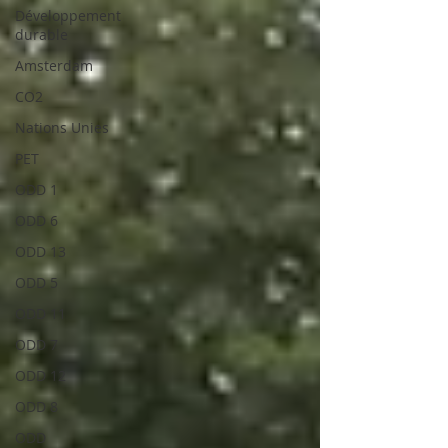
Développement
durable
Amsterdam
CO2
Nations Unies
PET
ODD 1
ODD 6
ODD 13
ODD 5
ODD 11
ODD 7
ODD 12
ODD 8
ODD