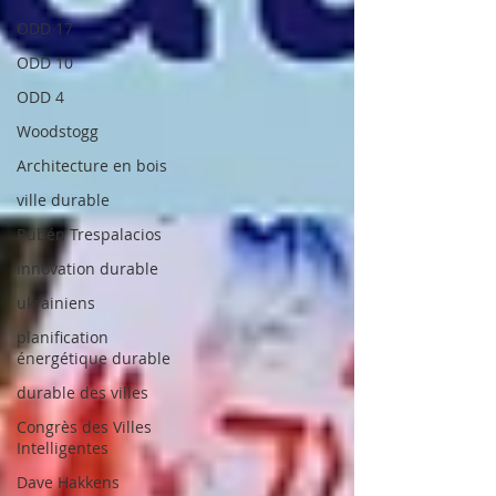
ODD 17
ODD 10
ODD 4
Woodstogg
Architecture en bois
ville durable
Rubén Trespalacios
innovation durable
ukrainiens
planification
énergétique durable
durable des villes
Congrès des Villes
Intelligentes
Dave Hakkens