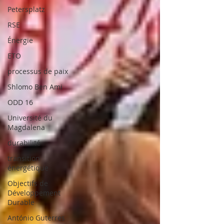
Petersplatz
RSE
Énergie
ETO
processus de paix
Shlomo Ben Ami
ODD 16
Université du
Magdalena
durabilité
transition
énergétique
Objectifs de
Développement
Durable
António Guterres