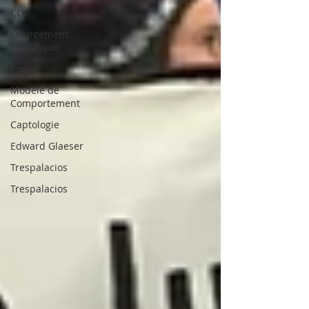
COP
changement
climatique
Fogg
Modèle de
Comportement
Captologie
Edward Glaeser
Trespalacios
Trespalacios