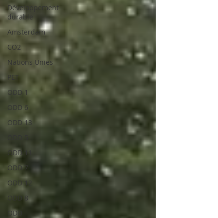
Développement
durable
Amsterdam
CO2
Nations Unies
PET
ODD 1
ODD 6
ODD 13
ODD 5
ODD 11
ODD 7
ODD 12
ODD 8
ODD