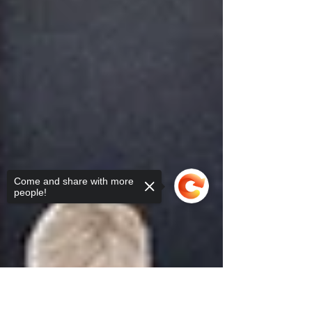
l’action mondiale.
Come and share with more
people!
Sorry, the checkout page does not
support sharing
Copied to clipboard