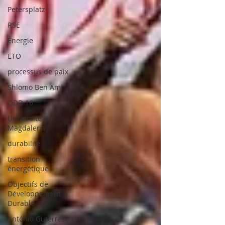
Petersplatz
RSE
Énergie
ETO
processus de paix
Shlomo Ben Ami
ODD 16
Université du
Magdalena
durabilité
transition
énergétique
Objectifs de
Développement
Durable
António Guterres