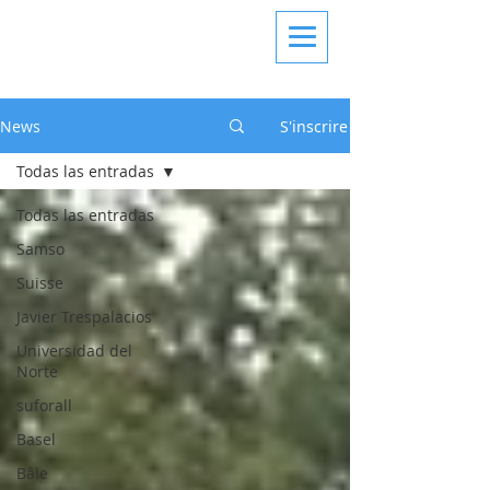
News
S'inscrire
Todas las entradas
Todas las entradas
Samso
Suisse
Javier Trespalacios
Universidad del
Norte
suforall
Basel
Bâle