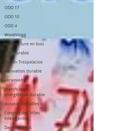
ODD 17
ODD 10
ODD 4
Woodstogg
Architecture en bois
ville durable
Rubén Trespalacios
innovation durable
ukrainiens
planification
énergétique durable
durable des villes
Congrès des Villes
Intelligentes
Dave Hakkens