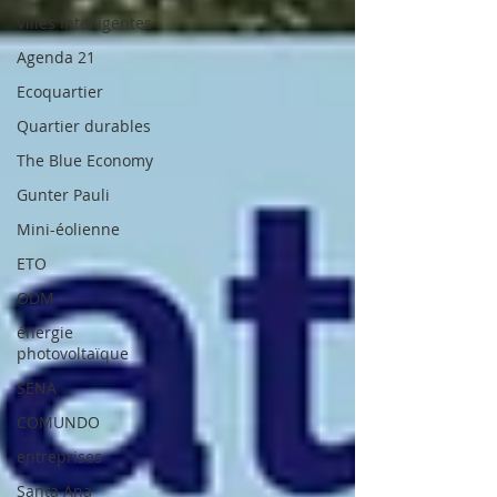
Villes Intelligentes
Agenda 21
Ecoquartier
Quartier durables
The Blue Economy
Gunter Pauli
Mini-éolienne
ETO
ODM
énergie
photovoltaïque
SENA
COMUNDO
entreprises
Santa Ana