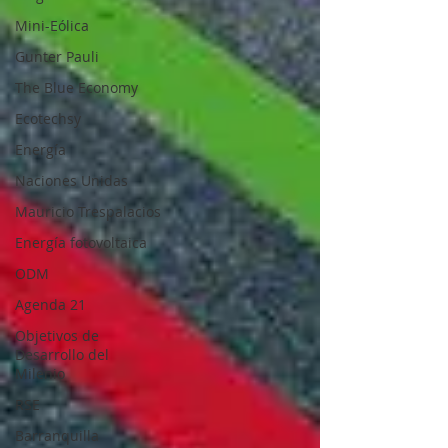
Mini-Eólica
Gunter Pauli
The Blue Economy
Ecotechsy
Energía
Naciones Unidas
Mauricio Trespalacios
Energía fotovoltaica
ODM
Agenda 21
Objetivos de
Desarrollo del
Milenio
RSE
Barranquilla