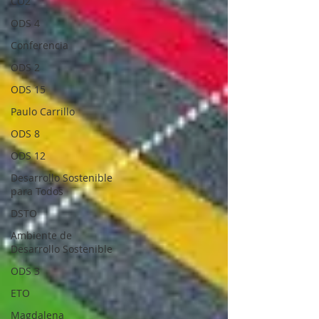
CO2
ODS 4
Conferencia
ODS 2
ODS 15
Paulo Carrillo
ODS 8
ODS 12
Desarrollo Sostenible
para Todos
DSTO
Ambiente de
Desarrollo Sostenible
ODS 3
ETO
Magdalena