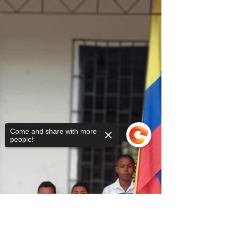
Arte que transforma: los
Objetivos de Desarrollo
Sostenible cobran vida en la
obra de Rubén Trespalacios
El arte impulsa el cambio. Rubén
Trespalacios reúne los 17 ODS en una obra,
inspirando sostenibilidad y un futuro mejor
para todos.
Come and share with more
people!
Sorry, the checkout page does not
support sharing
Copied to clipboard