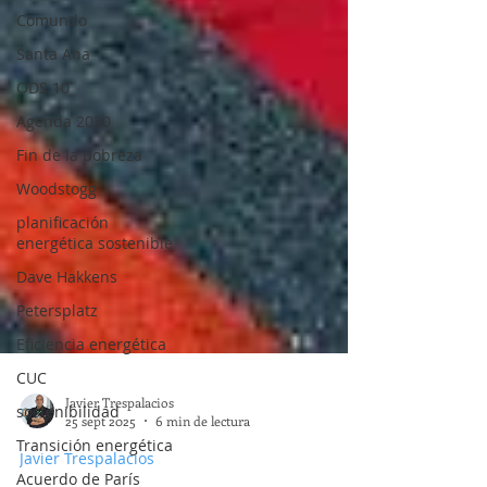
Comundo
Santa Ana
ODS 10
Agenda 2030
Fin de la pobreza
Woodstogg
planificación
energética sostenible
Dave Hakkens
Petersplatz
Eficiencia energética
CUC
sostenibilidad
Transición energética
Javier Trespalacios
Acuerdo de París
25 sept 2025
6 min de lectura