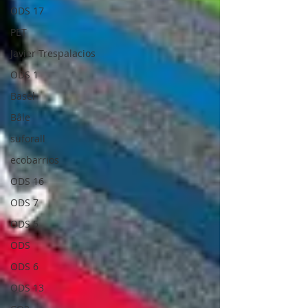
ODS 17
PET
Javier Trespalacios
ODS 1
Basel
Bâle
suforall
ecobarrios
ODS 16
ODS 7
ODS 5
ODS
ODS 6
ODS 13