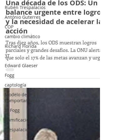
Rubén Trespalacios
Javier Trespalacios
António Guterres
Una década de los ODS: Un
COP
balance urgente entre logros
cambio climático
y la necesidad de acelerar la
Richard Florida
acción
3T
Tras diez años, los ODS muestran logros
Edward Glaeser
parciales y grandes desafíos. La ONU alerta
Fogg
que solo el 17% de las metas avanzan y urge
intensificar la acción mundial.
captología
Modelo de
Comportamiento
BJ Fogg
Gamificación
Trespalacios