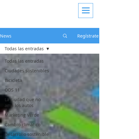
News
Regístrate
Todas las entradas
Todas las entradas
Ciudades sostenibles
Bicicleta
ODS 11
La ciudad que no
ama los autos
Marketing Verde
Cambio climático
Desarrollo sostenible